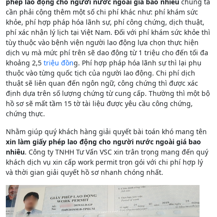
phép lao động cho người nước ngoài giá bao nhiêu
chúng ta
cần phải cộng thêm một số chi phí khác như: phí khám sức
khỏe, phí hợp pháp hóa lãnh sự, phí công chứng, dịch thuật,
phí xác nhận lý lịch tại Việt Nam. Đối với phí khám sức khỏe thì
tùy thuộc vào bệnh viện người lao động lựa chọn thực hiện
dịch vụ mà mức phí trên sẽ dao động từ 1 triệu cho đến tối đa
khoảng 2,5
triệu đồn
g. Phí hợp pháp hóa lãnh sự thì lại phụ
thuộc vào từng quốc tịch của người lao động. Chi phí dịch
thuật sẽ liên quan đến ngôn ngữ, công chứng thì được xác
định dựa trên số lượng chứng từ cung cấp. Thường thì một bộ
hồ sơ sẽ mất tầm 15 tờ tài liệu được yêu cầu công chứng,
chứng thực.
Nhằm giúp quý khách hàng giải quyết bài toán khó mang tên
xin làm giấy phép lao động cho người nước ngoài giá bao
nhiêu
. Công ty TNHH Tư Vấn VSC xin trân trọng mang đến quý
khách dịch vụ xin cấp work permit trọn gói với chi phí hợp lý
và thời gian giải quyết hồ sơ nhanh chóng nhất.