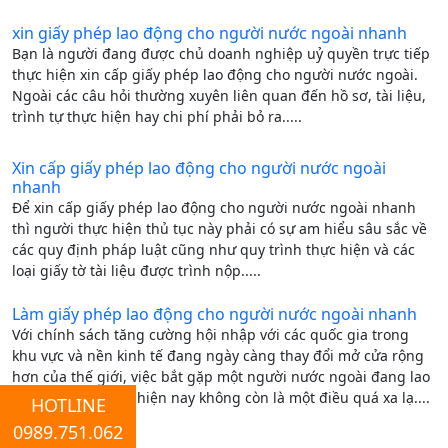
xin giấy phép lao động cho người nước ngoài nhanh
Bạn là người đang được chủ doanh nghiệp uỷ quyền trực tiếp
thực hiện xin cấp giấy phép lao động cho người nước ngoài.
Ngoài các câu hỏi thường xuyên liên quan đến hồ sơ, tài liệu,
trình tự thực hiện hay chi phí phải bỏ ra.....
Xin cấp giấy phép lao động cho người nước ngoài
nhanh
Để xin cấp giấy phép lao động cho người nước ngoài nhanh
thì người thực hiện thủ tục này phải có sự am hiểu sâu sắc về
các quy định pháp luật cũng như quy trình thực hiện và các
loại giấy tờ tài liệu được trình nộp.....
Làm giấy phép lao động cho người nước ngoài nhanh
Với chính sách tăng cường hội nhập với các quốc gia trong
khu vực và nền kinh tế đang ngày càng thay đổi mở cửa rộng
hơn của thế giới, việc bắt gặp một người nước ngoài đang lao
động tại Việt Nam hiện nay không còn là một điều quá xa lạ....
HOTLINE
0989.751.062